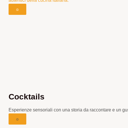
autentici della cucina italiana.
☼
Cocktails
Esperienze sensoriali con una storia da raccontare e un gu
☼