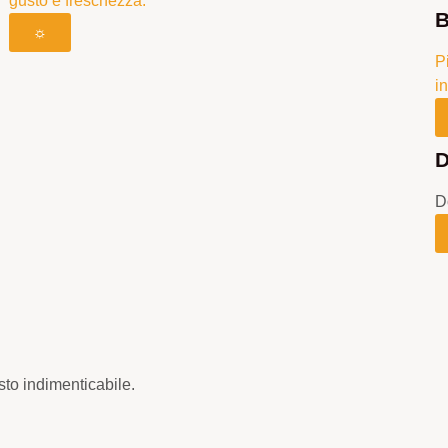
gusto e freschezza.
B
☼
P
i
D
D
sto indimenticabile.