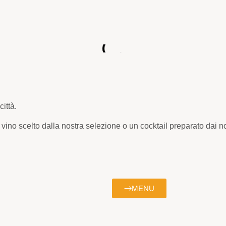
ittà.
ino scelto dalla nostra selezione o un cocktail preparato dai no
MENU